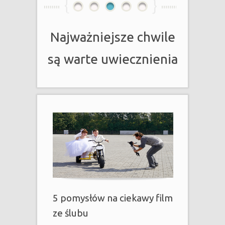
1
2
3
4
5
Najważniejsze chwile
są warte uwiecznienia
5 pomysłów na ciekawy film
ze ślubu