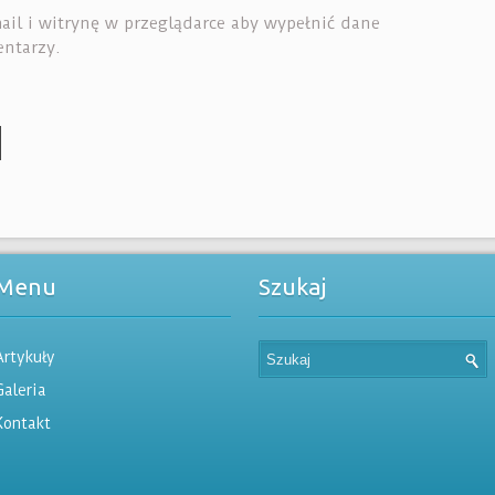
ail i witrynę w przeglądarce aby wypełnić dane
entarzy.
Menu
Szukaj
Artykuły
Galeria
Kontakt