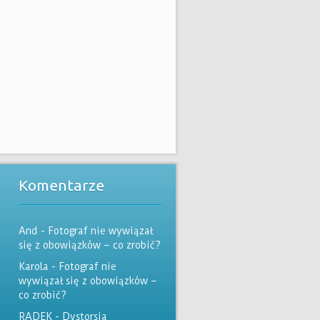
Komentarze
And
-
Fotograf nie wywiązał
się z obowiązków – co zrobić?
Karola
-
Fotograf nie
wywiązał się z obowiązków –
co zrobić?
RADEK
-
Dystorsja