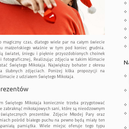
o magiczny czas, dlatego wiele par na całym świecie
ku małżeńskiego właśnie w tym pod koniec grudnia.
ią świateł, śniegu i pięknie przyozdobionych choinek
ji fotograficznej, Realizując zdjęcia w takim klimacie
N
stać Świętego Mikołaja. Największy bohater z okresu
a ślubnych zdjęciach. Poniżej kilka propozycji na
limacie z udziałem Świętego Mikołaja.
prezentów
em Świętego Mikołaja koniecznie trzeba przygotować
e zabraknąć mikołajowych sani, które są nieodzownym
świątecznych prezentów. Zdjęcie Młodej Pary oraz
aniach pośród białego puchu na pewno będą miały ten
spaniałą pamiątka. Wiele miejsc oferuje tego typu