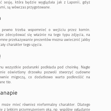
ć sesję, która będzie wyglądała jak z Laponii, gdyż
erami, są wówczas przygotowane.
n
 pewno trzeba wspomnieć o wejściu przez komin.
e zdecydować się właśnie na tego typu zdjęcia, na
emne przekazywanie prezentów można uwiecznić jakby
ały charakter tego ujęcia.
ą
mu wszystkie podarunki podkłada pod choinkę. Nagłe
knie oświetlony drzewku pozwoli stworzyć cudowne
downie migoczą, co dodatkowo warto podkreślić na
ane tło.
kanapie
 może mieć również nieformalny charakter. Dlatego
cie z lekkim przymrużeniem oka, np. wspólne oglądanie