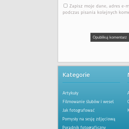
Zapisz moje dane, adres e-m
podczas pisania kolejnych kom
Kategorie
Artykuły
Filmowanie ślubów i wesel
Jak fotografować
Pomysły na sesję zdjęciową
Poradnik fotograficzny