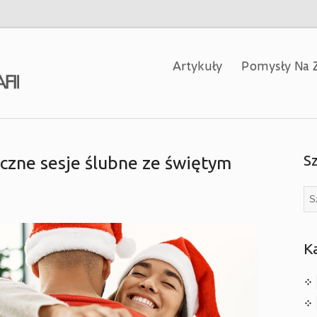
Artykuły
Pomysły Na Z
S
iczne sesje ślubne ze świętym
K