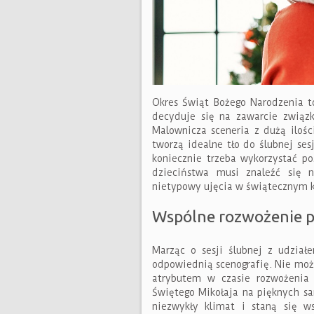
Okres Świąt Bożego Narodzenia t
decyduje się na zawarcie związ
Malownicza sceneria z dużą ilośc
tworzą idealne tło do ślubnej ses
koniecznie trzeba wykorzystać po
dzieciństwa musi znaleźć się n
nietypowy ujęcia w świątecznym k
Wspólne rozwożenie 
Marząc o sesji ślubnej z udział
odpowiednią scenografię. Nie moż
atrybutem w czasie rozwożenia 
Świętego Mikołaja na pięknych s
niezwykły klimat i staną się w